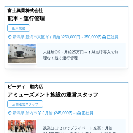
富士興業株式会社
配車・運行管理
配車業務
新潟県 新潟市東区
( 月給 )
250,000円～
350,000円
正社員
未経験OK・月給25万円～！AI点呼導入で無
理なく続く運行管理
ビーディ―胎内店
アミューズメント施設の運営スタッフ
店舗運営スタッフ
新潟県 胎内市
( 月給 )
245,000円～
正社員
残業ほぼゼロでプライベート充実！月給