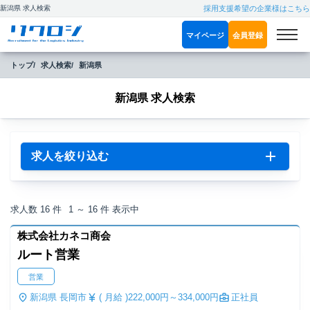
新潟県 求人検索
採用支援希望の企業様はこちら
マイページ
会員登録
トップ
求人検索
新潟県
新潟県 求人検索
求人を絞り込む
求人数
16
件
1 ～ 16
件 表示中
株式会社カネコ商会
ルート営業
営業
新潟県 長岡市
( 月給 )
222,000円～
334,000円
正社員