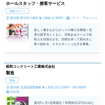
ホールスタッフ・接客サービス
接客スタッフ
新潟県 新潟市江南区
( 時給 )
1,300円～
パート・アルバイト
楽しく働きながらがっつり稼げる職場！充
実の諸手当とともに、活気あるチームで高
収入を目指せます。目標を持って前向きに
取り組める、エネルギッシュな方を募集。
昭和コンクリート工業株式会社
製造
製造
新潟県 北蒲原郡聖籠町
( 月給 )
217,500円～
450,000円
正社員
賞与5ヶ月×定時退社！年間休日127日のゆと