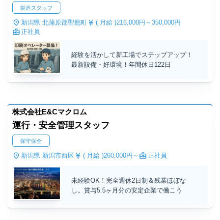
製造スタッフ
新潟県 北蒲原郡聖籠町
( 月給 )
216,000円～
350,000円
正社員
経験を活かして新工場でステップアップ！
最新設備・好環境！年間休日122日
株式会社E&Cマクロム
運行・安全管理スタッフ
保守保全
新潟県 新潟市西区
( 月給 )
260,000円～
正社員
未経験OK！完全週休2日制＆残業ほぼな
し。賞与5.5ヶ月分の安定企業で働こう