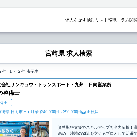
求人を探す
検討リスト
転職コラム
閲
宮崎県 求人検索
2
件
1 ～ 2
件 表示中
式会社サンキュウ・トランスポート・九州 日向営業所
の整備士
整備士
宮崎県 日向市
( 月給 )
240,000円～
390,000円
正社員
資格取得支援でスキルアップを全力応援！賞
高め、地域の物流を支えるプロとして活躍