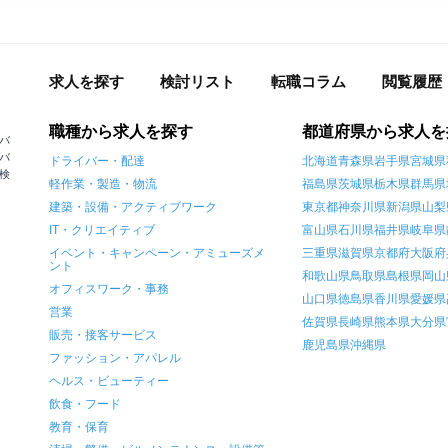
求人を探す
検討リスト
転職コラム
閲覧履歴
職種から求人を探す
都道府県から求人を
バ
バ
ドライバー・配達
北海道
青森県
岩手県
宮城県
検
軽作業・製造・物流
福島県
茨城県
栃木県
群馬県
建築・設備・アクティブワーク
東京都
神奈川県
新潟県
山梨
IT・クリエイティブ
富山県
石川県
福井県
岐阜県
イベント・キャンペーン・アミューズメ
三重県
滋賀県
京都府
大阪府
ント
和歌山県
鳥取県
島根県
岡山
オフィスワーク・事務
山口県
徳島県
香川県
愛媛県
営業
佐賀県
長崎県
熊本県
大分県
販売・接客サービス
鹿児島県
沖縄県
ファッション・アパレル
ヘルス・ビューティー
飲食・フード
教育・保育