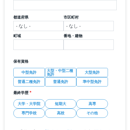
都道府県
市区町村
町域
番地・建物
保有資格
大型・中型二種
中型免許
大型免許
免許
普通二種免許
普通免許
準中型免許
最終学歴
大学・大学院
短期大
高専
専門学校
高校
その他