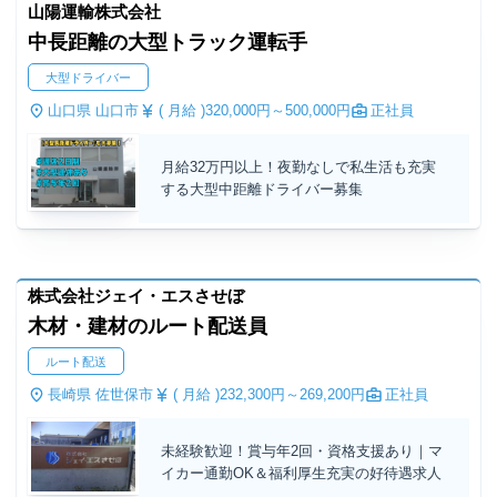
山陽運輸株式会社
中長距離の大型トラック運転手
大型ドライバー
山口県 山口市
( 月給 )
320,000円～
500,000円
正社員
月給32万円以上！夜勤なしで私生活も充実
する大型中距離ドライバー募集
株式会社ジェイ・エスさせぼ
木材・建材のルート配送員
ルート配送
長崎県 佐世保市
( 月給 )
232,300円～
269,200円
正社員
未経験歓迎！賞与年2回・資格支援あり｜マ
イカー通勤OK＆福利厚生充実の好待遇求人