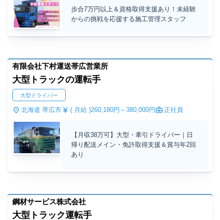
歩合7万円以上＆資格取得支援あり！未経験
からの挑戦を応援する施工管理スタッフ
有限会社下村運送帯広営業所
大型トラックの運転手
大型ドライバー
北海道 帯広市
( 月給 )
260,180円～
380,000円
正社員
【月収38万可】大型・牽引ドライバー｜日
帰り配送メイン・免許取得支援＆賞与年2回
あり
鋼材サービス株式会社
大型トラック運転手