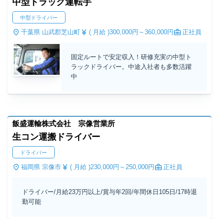
中型トラック運転手
中型ドライバー
千葉県 山武郡芝山町
( 月給 )
300,000円～
360,000円
正社員
固定ルートで安定収入！研修充実の中型ト
ラックドライバー。中途入社者も多数活躍
中
飯盛運輸株式会社 宗像営業所
生コン運搬ドライバー
ドライバー
福岡県 宗像市
( 月給 )
230,000円～
250,000円
正社員
ドライバー/月給23万円以上/賞与年2回/年間休日105日/17時退
勤可能