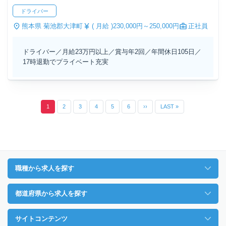
ドライバー
熊本県 菊池郡大津町
( 月給 )
230,000円～
250,000円
正社員
ドライバー／月給23万円以上／賞与年2回／年間休日105日／
17時退勤でプライベート充実
1
2
3
4
5
6
››
LAST »
職種から求人を探す
都道府県から求人を探す
サイトコンテンツ