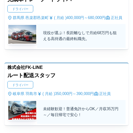
ドライバー
群馬県 邑楽郡邑楽町
( 月給 )
400,000円～
680,000円
正社員
現役が選ぶ！長距離なしで月給68万円も狙
える高待遇の最終転職先。
株式会社FK-LINE
ルート配送スタッフ
ドライバー
岐阜県 羽島市
( 月給 )
350,000円～
390,000円
正社員
未経験歓迎！普通免許からOK／月収35万円
～／毎日帰宅で安心！