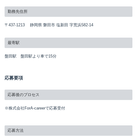
勤務先住所
〒437-1213 静岡県 磐田市 塩新田 字荒浜582-14
最寄駅
盤田駅 盤田駅より車で15分
応募要項
応募後のプロセス
※株式会社ForA-careerで応募受付
応募方法