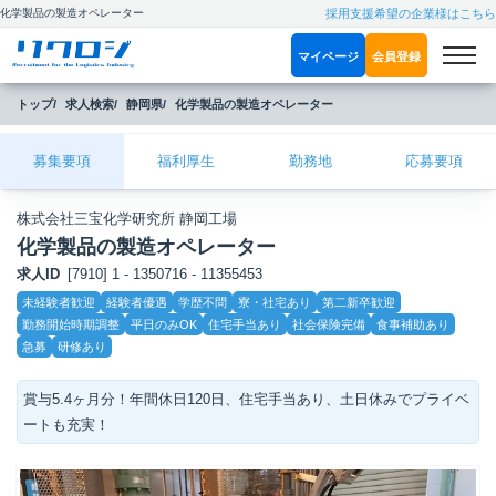
化学製品の製造オペレーター
採用支援希望の企業様はこちら
マイページ
会員登録
トップ
求人検索
静岡県
化学製品の製造オペレーター
募集要項
福利厚生
勤務地
応募要項
株式会社三宝化学研究所 静岡工場
化学製品の製造オペレーター
求人ID
[7910] 1 - 1350716 - 11355453
こ
未経験者歓迎
経験者優遇
学歴不問
寮・社宅あり
第二新卒歓迎
だ
勤務開始時期調整
平日のみOK
住宅手当あり
社会保険完備
食事補助あり
わ
り
急募
研修あり
賞与5.4ヶ月分！年間休日120日、住宅手当あり、土日休みでプライベ
ートも充実！