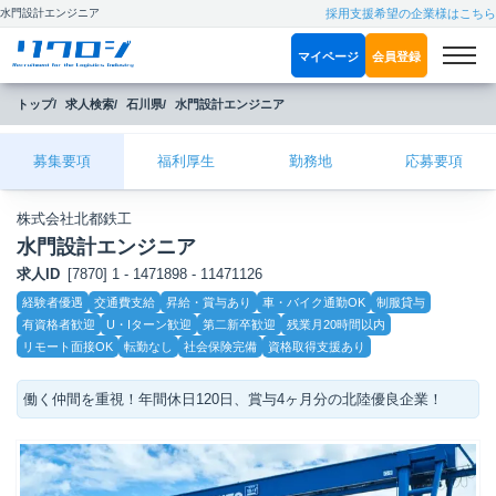
水門設計エンジニア
採用支援希望の企業様はこちら
マイページ
会員登録
トップ
求人検索
石川県
水門設計エンジニア
募集要項
福利厚生
勤務地
応募要項
株式会社北都鉄工
水門設計エンジニア
求人ID
[7870] 1 - 1471898 - 11471126
こ
経験者優遇
交通費支給
昇給・賞与あり
車・バイク通勤OK
制服貸与
だ
有資格者歓迎
U・Iターン歓迎
第二新卒歓迎
残業月20時間以内
わ
り
リモート面接OK
転勤なし
社会保険完備
資格取得支援あり
働く仲間を重視！年間休日120日、賞与4ヶ月分の北陸優良企業！