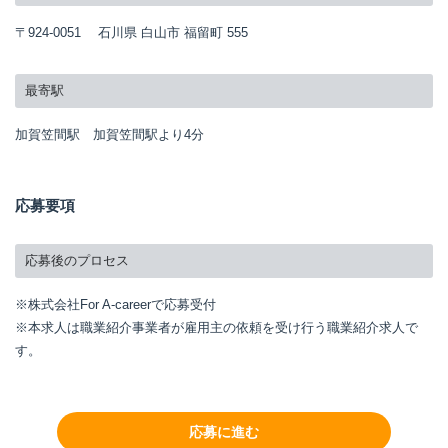
〒924-0051 石川県 白山市 福留町 555
最寄駅
加賀笠間駅 加賀笠間駅より4分
応募要項
応募後のプロセス
※株式会社For A-careerで応募受付
※本求人は職業紹介事業者が雇用主の依頼を受け行う職業紹介求人で
す。
応募に進む