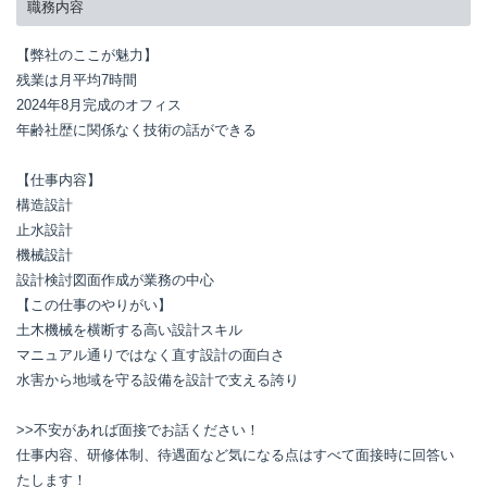
職務内容
【弊社のここが魅力】

残業は月平均7時間

2024年8月完成のオフィス

年齢社歴に関係なく技術の話ができる

【仕事内容】

構造設計

止水設計

機械設計

設計検討図面作成が業務の中心

【この仕事のやりがい】

土木機械を横断する高い設計スキル

マニュアル通りではなく直す設計の面白さ

水害から地域を守る設備を設計で支える誇り

>>不安があれば面接でお話ください！

仕事内容、研修体制、待遇面など気になる点はすべて面接時に回答い
たします！
