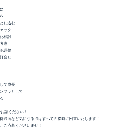
に

を

とし込む

ェック

化検討

考慮

認調整

打合せ

して成長

ンフラとして

る

お話ください！

待遇面など気になる点はすべて面接時に回答いたします！

、ご応募くださいませ！