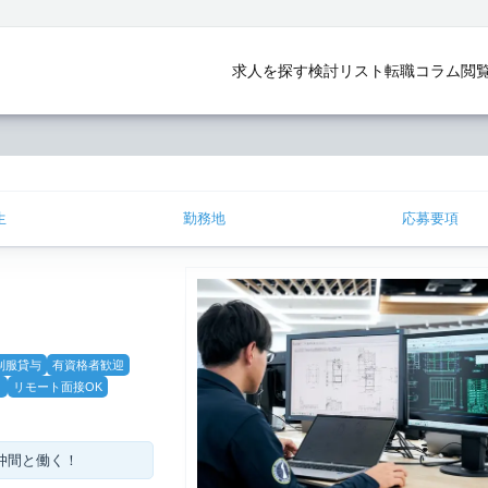
求人を探す
検討リスト
転職コラム
閲
生
勤務地
応募要項
制服貸与
有資格者歓迎
り
リモート面接OK
仲間と働く！