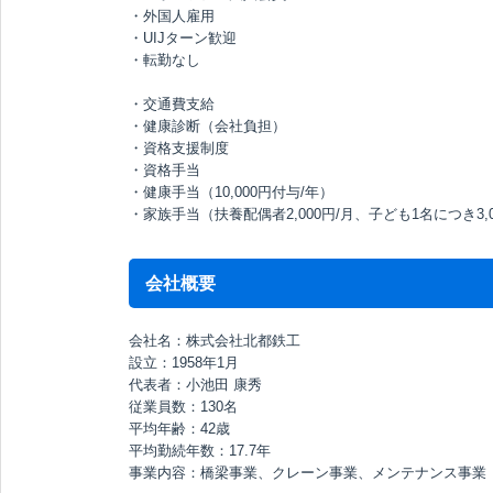
・外国人雇用
・UIJターン歓迎
・転勤なし
・交通費支給
・健康診断（会社負担）
・資格支援制度
・資格手当
・健康手当（10,000円付与/年）
・家族手当（扶養配偶者2,000円/月、子ども1名につき3,0
会社概要
会社名：株式会社北都鉄工
設立：1958年1月
代表者：小池田 康秀
従業員数：130名
平均年齢：42歳
平均勤続年数：17.7年
事業内容：橋梁事業、クレーン事業、メンテナンス事業