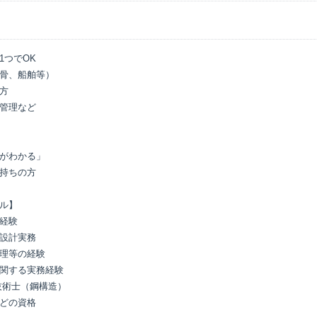
つでOK

骨、船舶等）

方

管理など

がわかる」

持ちの方

ル】

経験

設計実務

理等の経験

関する実務経験

術士（鋼構造）

どの資格
