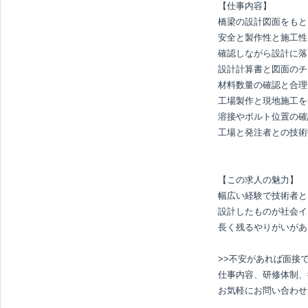
【仕事内容】

橋梁の設計図面をもと
安全と製作性と施工性
確認しながら設計に落
設計計算書と図面のチ
材料数量の確認と合理
工場製作と現地施工を
溶接やボルト位置の確
工場と発注者との技術
【この求人の魅力】

幅広い経験で技術者と
設計したものが社会イ
長く残るやりがいがあ
>>不安があれば面接で
仕事内容、研修体制、
お気軽にお問い合わせ