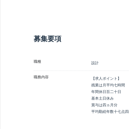
募集要項
職種
設計
職務内容
【求人ポイント】

残業は月平均七時間

年間休日百二十日

基本土日休み

賞与は四ヵ月分

平均勤続年数十七点四