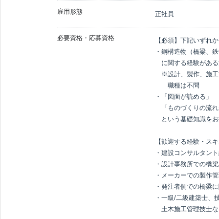
雇用形態
正社員
必要資格・応募資格
【必須】下記いずれか1
・鋼構造物（橋梁、鉄
　に関する経験がある
　※設計、製作、施工
　　職種は不問

・「図面が読める」

　「ものづくりの流れ
　という基礎知識をお
【歓迎する経験・スキ
・建設コンサルタント
・設計事務所での橋梁
・メーカーでの製作管
・発注者側での橋梁に
・一級/二級建築士、技
　土木施工管理技士な