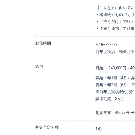
【こんな方に向いてい
・構造物やものづくり
・「描くだけ」で終わ
・周囲と連携して仕事
勤務時間
8:15〜17:00

前年度実績：残業月平
給与
月給
240,000円～
40
昇給：年1回（4月）昇給率
賞与：年2回（6月、12
※前年度実績4か月分

試用期間：3ヶ月

想定年収：400万円〜6
募集予定人数
1名