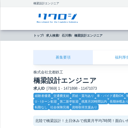
橋梁設計エンジニア
トップ
求人検索
石川県
橋梁設計エンジニア
募集要項
福利厚
株式会社北都鉄工
橋梁設計エンジニア
求人ID
[7869] 1 - 1471898 - 11471073
こ
経験者優遇
交通費支給
昇給・賞与あり
車・バイク通勤OK
だ
U・Iターン歓迎
第二新卒歓迎
残業月20時間以内
長期休暇あ
わ
り
転勤なし
社会保険完備
資格取得支援あり
北陸で橋梁設計！土日休みで残業月平均7時間！面白い