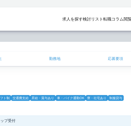
求人を探す
検討リスト
転職コラム
閲
生
勤務地
応募要項
フト制
交通費支給
昇給・賞与あり
車・バイク通勤OK
寮・社宅あり
制服貸与
ョップ受付