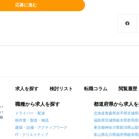
応募に進む
求人を探す
検討リスト
転職コラム
閲覧履歴
職種から求人を探す
都道府県から求人を
バ
バ
ドライバー・配達
北海道
青森県
岩手県
宮城県
検
軽作業・製造・物流
福島県
茨城県
栃木県
群馬県
建築・設備・アクティブワーク
東京都
神奈川県
新潟県
山梨
IT・クリエイティブ
富山県
石川県
福井県
岐阜県