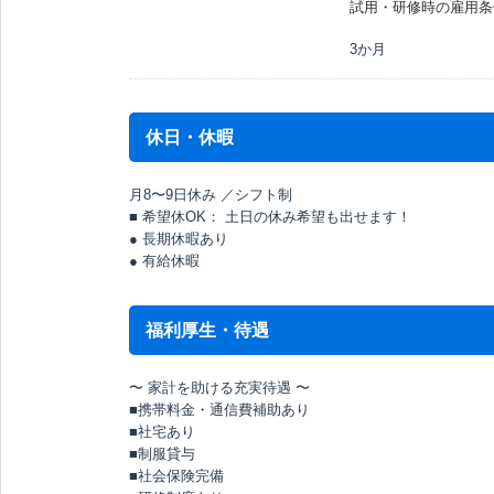
試用・研修時の雇用条
3か月
休日・休暇
月8〜9日休み ／シフト制
■ 希望休OK： 土日の休み希望も出せます！
● 長期休暇あり
● 有給休暇
福利厚生・待遇
〜 家計を助ける充実待遇 〜
■携帯料金・通信費補助あり
■社宅あり
■制服貸与
■社会保険完備