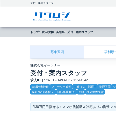
受付・案内スタッフ
トップ
求人検索
高知県
受付・案内スタッフ
募集要項
福利厚
株式会社イーソナー
受付・案内スタッフ
求人ID
[7787] 1 - 1493903 - 11514242
こ
未経験者歓迎
フリーター歓迎
主婦（夫）活躍中
学歴不問
シ
だ
残業月20時間以内
自転車通勤OK
長期
社会保険完備
わ
り
月30万円目指せる！スマホ代補助＆社宅ありの携帯シ