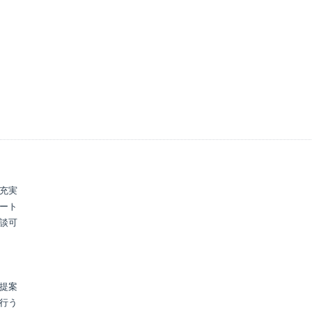
充実

ート

談可

提案

行う
