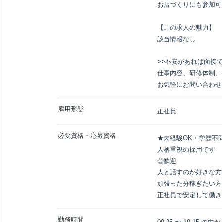
お店づくりにも参加可
【この求人の魅力】

該当情報なし

>>不安があれば面接で
仕事内容、研修体制、
お気軽にお問い合わせ
雇用形態
正社員
必要資格・応募資格
★未経験OK・学歴不問
人柄重視の採用です

◎歓迎

人と話すのが好きな方

頑張った分稼ぎたい方

正社員で安定して働き
勤務時間
09:25 〜 19:15 の中か