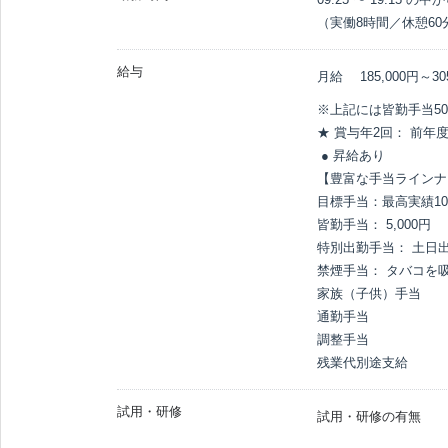
（実働8時間／休憩60
給与
月給
185,000円～
30
※上記には皆勤手当50
★ 賞与年2回： 前年度
 ● 昇給あり

【豊富な手当ラインナ
目標手当：最高実績100
皆勤手当： 5,000円

特別出勤手当： 土日出
禁煙手当： タバコを吸
家族（子供）手当

通勤手当

調整手当

残業代別途支給
試用・研修
試用・研修の有無