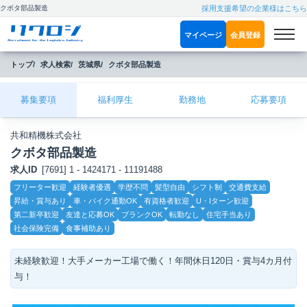
クボタ部品製造
採用支援希望の企業様はこちら
マイページ
会員登録
トップ
求人検索
茨城県
クボタ部品製造
募集要項
福利厚生
勤務地
応募要項
共和精機株式会社
クボタ部品製造
求人ID
[7691] 1 - 1424171 - 11191488
こ
フリーター歓迎
経験者優遇
学歴不問
髪型自由
シフト制
交通費支給
だ
昇給・賞与あり
車・バイク通勤OK
有資格者歓迎
U・Iターン歓迎
わ
り
第二新卒歓迎
友達と応募OK
ブランクOK
転勤なし
住宅手当あり
社会保険完備
食事補助あり
未経験歓迎！大手メーカー工場で働く！年間休日120日・賞与4カ月付
与！