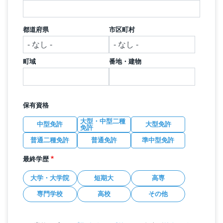
都道府県
市区町村
町域
番地・建物
保有資格
大型・中型二種
中型免許
大型免許
免許
普通二種免許
普通免許
準中型免許
最終学歴
大学・大学院
短期大
高専
専門学校
高校
その他