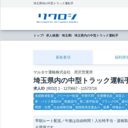
埼玉県内の中型トラック運転手
トップ
求人検索
埼玉県
埼玉県内の中型トラック運転手
募集要項
福利厚
マルタケ運輸株式会社 所沢営業所
埼玉県内の中型トラック運転
求人ID
[8032] 1 - 1270667 - 11573716
こ
未経験者歓迎
フリーター歓迎
学歴不問
交通費支給
高収入・
だ
車・バイク通勤OK
制服貸与
第二新卒歓迎
ブランクOK
週4
わ
り
禁煙・分煙
社会保険完備
資格取得支援あり
急募
研修あり
早朝ルート配送／午後は自由時間！入社時手当・資格取
る環境です