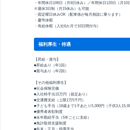
・年間休日108日（月9日休み）／年間休日120日（月10
※週休3日制（月15休み）も可能
・固定曜日休みOK（配車係が毎月相談に乗ります）
・慶弔休暇
・有給休暇（入社6か月で10日間付与）
福利厚生・待遇
【昇給・賞与】
■昇給あり（年1回）
■賞与あり（年2回）
【その他福利厚生】
■社会保険完備
■入社時手当15万円（規定あり）
■交通費支給（上限1万5千円）
■子ども手当（18歳まで1子あたり5,000円（子供3人15,0
■優秀者表彰制度
■永年勤続手当（5年ごとに支給）
■免許取得支援制度
■年末・正月・指導手当