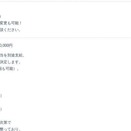


変更も可能！

談ください。
0,000円
当を別途支給。

決定します。

も可能）。

）

）

次第で

整っており、
