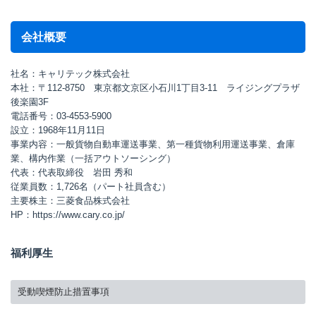
会社概要
社名：キャリテック株式会社
本社：〒112-8750 東京都文京区小石川1丁目3-11 ライジングプラザ
後楽園3F
電話番号：03-4553-5900
設立：1968年11月11日
事業内容：一般貨物自動車運送事業、第一種貨物利用運送事業、倉庫
業、構内作業（一括アウトソーシング）
代表：代表取締役 岩田 秀和
従業員数：1,726名（パート社員含む）
主要株主：三菱食品株式会社
HP：https://www.cary.co.jp/
福利厚生
受動喫煙防止措置事項