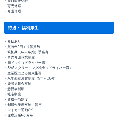
・産前産後休暇
・育児休暇
・介護休暇
待遇・ 福利厚生
・昇給あり
・賞与年2回＋決算賞与
・繁忙期（年末年始）手当有
・育児介護休業制度
・脳ドック（ドライバー職）
・SASスクリーニング検査（ドライバー職）
・産業医による健康指導
・永年勤続褒賞制度（5年～;35年）
・慶弔見舞金支給
・懇親会補助
・社宅制度
・資格手当制度
・制服作業着支給、貸与
・マイカー通勤OK
・健康診断6ヶ月毎