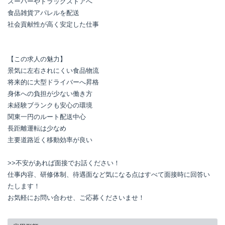
スーパーやドラッグストアへ

食品雑貨アパレルを配送

社会貢献性が高く安定した仕事

【この求人の魅力】

景気に左右されにくい食品物流

将来的に大型ドライバーへ昇格

身体への負担が少ない働き方

未経験ブランクも安心の環境

関東一円のルート配送中心

長距離運転は少なめ

主要道路近く移動効率が良い

>>不安があれば面接でお話ください！

仕事内容、研修体制、待遇面など気になる点はすべて面接時に回答い
たします！

お気軽にお問い合わせ、ご応募くださいませ！