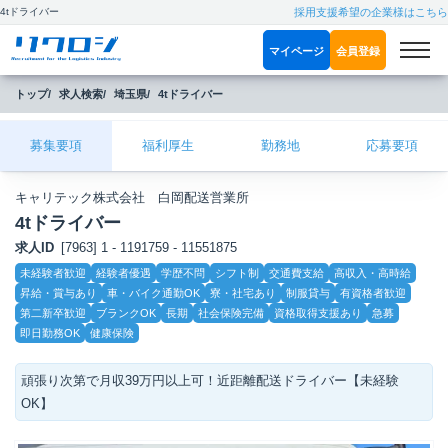
4tドライバー
採用支援希望の企業様はこちら
マイページ
会員登録
トップ
求人検索
埼玉県
4tドライバー
募集要項
福利厚生
勤務地
応募要項
キャリテック株式会社 白岡配送営業所
4tドライバー
求人ID
[7963] 1 - 1191759 - 11551875
こ
未経験者歓迎
経験者優遇
学歴不問
シフト制
交通費支給
高収入・高時給
だ
昇給・賞与あり
車・バイク通勤OK
寮・社宅あり
制服貸与
有資格者歓迎
わ
り
第二新卒歓迎
ブランクOK
長期
社会保険完備
資格取得支援あり
急募
即日勤務OK
健康保険
頑張り次第で月収39万円以上可！近距離配送ドライバー【未経験
OK】