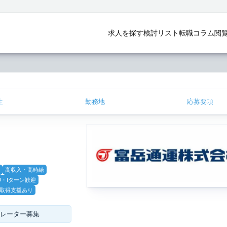
求人を探す
検討リスト
転職コラム
閲
生
勤務地
応募要項
高収入・高時給
U・Iターン歓迎
取得支援あり
レーター募集