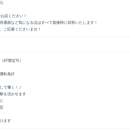
心

お話ください！

待遇面など気になる点はすべて面接時に回答いたします！

、ご応募くださいませ！
AT限定可）

運転免許

して働く！／

験を活かせます

に

定

けます