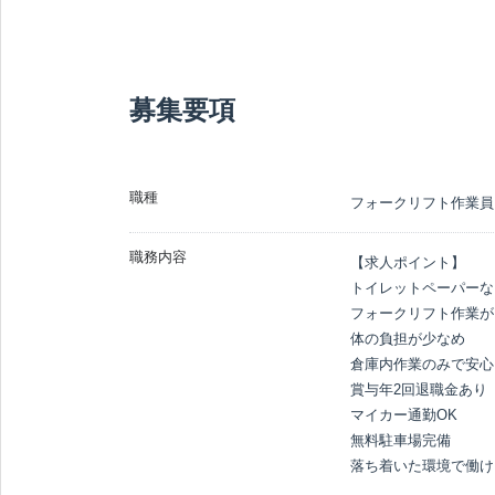
募集要項
職種
フォークリフト作業員
職務内容
【求人ポイント】

トイレットペーパーな
フォークリフト作業が
体の負担が少なめ

倉庫内作業のみで安心

賞与年2回退職金あり

マイカー通勤OK

無料駐車場完備

落ち着いた環境で働け