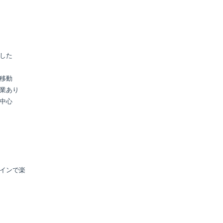
した

移動

業あり

中心

インで楽
