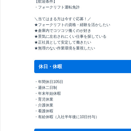
【歓迎条件】
・フォークリフト運転免許
＼当てはまる方は今すぐ応募！／
★フォークリフトの資格・経験を活かしたい
★倉庫内でコツコツ働くのが好き
★景気に左右されにくい仕事を探している
★正社員として安定して働きたい
★無理のない作業環境を重視したい
休日・休暇
・年間休日105日
・週休二日制
・年末年始休暇
・育児休業
・介護休業
・看護休暇
・有給休暇（入社半年後に10日付与）