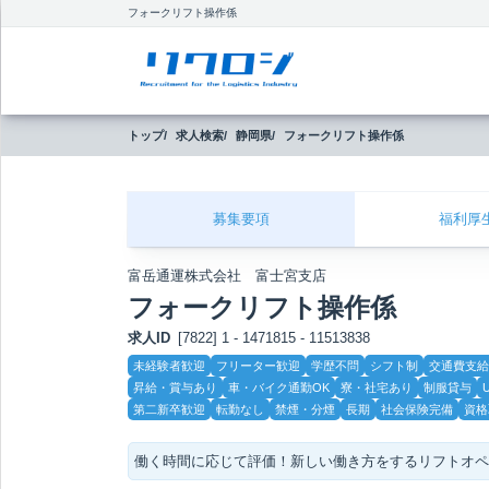
フォークリフト操作係
トップ
求人検索
静岡県
フォークリフト操作係
募集要項
福利厚
富岳通運株式会社 富士宮支店
フォークリフト操作係
求人ID
[7822] 1 - 1471815 - 11513838
こ
未経験者歓迎
フリーター歓迎
学歴不問
シフト制
交通費支給
だ
昇給・賞与あり
車・バイク通勤OK
寮・社宅あり
制服貸与
わ
り
第二新卒歓迎
転勤なし
禁煙・分煙
長期
社会保険完備
資格
働く時間に応じて評価！新しい働き方をするリフトオペ