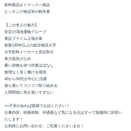
飲料製品をトラックへ積込

ピッキング検品等の軽作業

【この求人の魅力】

安定の鴻池運輸グループ

東証プライム上場企業

創業140年以上の総合物流大手

大手飲料メーカーと安定取引

体力負担少なめ

重い荷物を持つ作業ほぼなし

無理なく長く働ける環境

40から50代が中心に活躍

落ち着いてコツコツ取り組める

人間関係に気を遣いすぎない

>>不安があれば面接でお話ください！

仕事内容、研修体制、待遇面など気になる点はすべて面接時に回答い
たします！

お気軽にお問い合わせ、ご応募くださいませ！