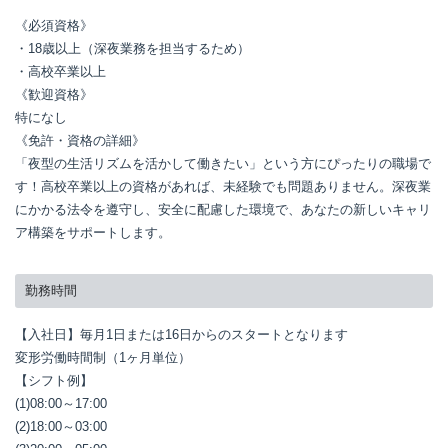
《必須資格》

・18歳以上（深夜業務を担当するため）

・高校卒業以上

《歓迎資格》

特になし

《免許・資格の詳細》

「夜型の生活リズムを活かして働きたい」という方にぴったりの職場で
す！高校卒業以上の資格があれば、未経験でも問題ありません。深夜業
にかかる法令を遵守し、安全に配慮した環境で、あなたの新しいキャリ
ア構築をサポートします。
勤務時間
【入社日】毎月1日または16日からのスタートとなります

変形労働時間制（1ヶ月単位）

【シフト例】

(1)08:00～17:00

(2)18:00～03:00
