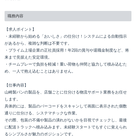
職務内容
【求人ポイント】

・未経験から始める「おいしさ」の仕分け！システムによる自動指示
があるから、複雑な判断は不要です。

・プライム上場企業の正社員採用！年2回の賞与や退職金制度など、将
来まで見据えた安定環境。

・チームプレーで負担を軽減！重い荷物も仲間と協力して積み込むた
め、一人で抱え込むことはありません。

【仕事内容】

山崎製パンの製品を、店舗ごとに仕分ける物流サポート業務をお任せ
します。

具体的には、製品のバーコードをスキャンして画面に表示された個数
通りに仕分ける、システマチックな作業。

その際、包装の不備や製品の潰れがないかを目視でチェックし、最後
に配送トラックへ積み込みます。未経験スタートでもすぐに覚えられ
るシンプルさが魅力のポジションです。
