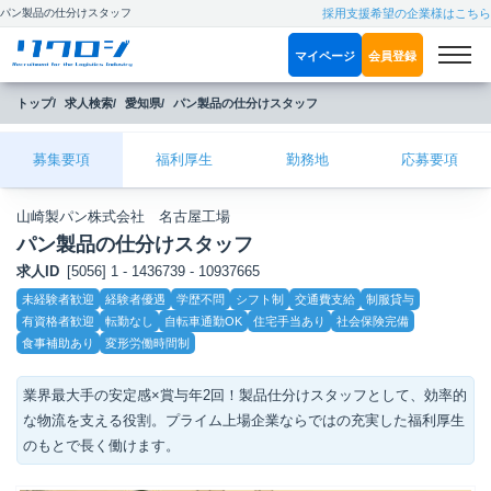
パン製品の仕分けスタッフ
採用支援希望の企業様はこちら
マイページ
会員登録
トップ
求人検索
愛知県
パン製品の仕分けスタッフ
募集要項
福利厚生
勤務地
応募要項
山崎製パン株式会社 名古屋工場
パン製品の仕分けスタッフ
求人ID
[5056] 1 - 1436739 - 10937665
こ
未経験者歓迎
経験者優遇
学歴不問
シフト制
交通費支給
制服貸与
だ
有資格者歓迎
転勤なし
自転車通勤OK
住宅手当あり
社会保険完備
わ
り
食事補助あり
変形労働時間制
業界最大手の安定感×賞与年2回！製品仕分けスタッフとして、効率的
な物流を支える役割。プライム上場企業ならではの充実した福利厚生
のもとで長く働けます。