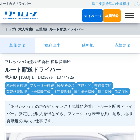
ルート配送ドライバー
採用支援希望の企業様はこちら
マイページ
会員登録
トップ
求人検索
三重県
ルート配送ドライバー
募集要項
福利厚生
勤務地
応募要項
フレッシュ物流株式会社 松坂営業所
ルート配送ドライバー
求人ID
[1980] 1 - 1423676 - 10774725
こ
未経験者歓迎
フリーター歓迎
経験者優遇
学歴不問
交通費支給
だ
有資格者歓迎
社会保険完備
固定時間制
厚生年金保険
雇用保険
労災保険
わ
り
「ありがとう」の声がやりがいに！地域に密着したルート配送ドライ
バー。安定した収入を得ながら、フレッシュな未来を共に創る、地域
貢献度の高いお仕事です。