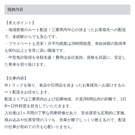
職務内容
【求人ポイント】

・地域密着のルート配送！三重県内中心の決まったお客様先への配送
で、未経験からでも安心です。

・プライベートも充実！月平均残業は20時間程度。有給休暇の取得率
も80%以上と非常に高い職場です。

・中型免許取得を全額支援！費用は会社負担。資格を武器に、安定し
た将来を切り拓けます。

【仕事内容】

4tトラックを操り、食品や日用品を決まったお客様先へお届けするル
ート配送をお任せします。

配送エリアは三重県内および近隣地域。片道2時間以内の距離で、1日
8〜12件程度を担当していただきます。

入社後は1ヶ月間の丁寧な同乗研修があり、安全講習も定期的に実施。
積み込みや伝票管理のコツも、先輩が横でじっくり教えるので、配送
の仕事が初めての方も心配いりません。
