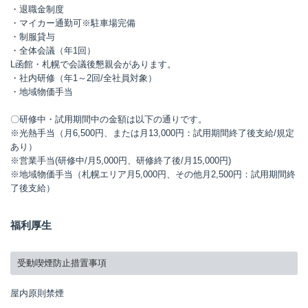
・退職金制度
・マイカー通勤可※駐車場完備
・制服貸与
・全体会議（年1回）
L函館・札幌で会議後懇親会があります。
・社内研修（年1～2回/全社員対象）
・地域物価手当
〇研修中・試用期間中の金額は以下の通りです。
※光熱手当（月6,500円、または月13,000円：試用期間終了後支給/規定
あり）
※営業手当(研修中/月5,000円、研修終了後/月15,000円)
※地域物価手当（札幌エリア月5,000円、その他月2,500円：試用期間終
了後支給）
福利厚生
受動喫煙防止措置事項
屋内原則禁煙