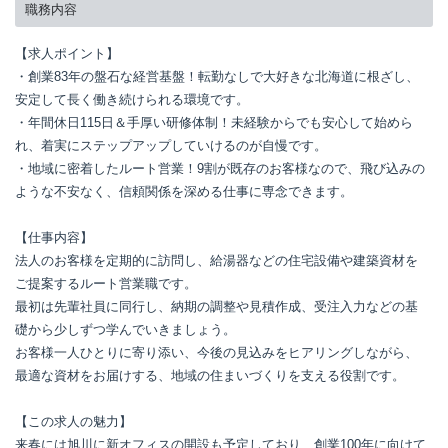
職務内容
【求人ポイント】

・創業83年の盤石な経営基盤！転勤なしで大好きな北海道に根ざし、
安定して長く働き続けられる環境です。

・年間休日115日＆手厚い研修体制！未経験からでも安心して始めら
れ、着実にステップアップしていけるのが自慢です。

・地域に密着したルート営業！9割が既存のお客様なので、飛び込みの
ような不安なく、信頼関係を深める仕事に専念できます。

【仕事内容】

法人のお客様を定期的に訪問し、給湯器などの住宅設備や建築資材を
ご提案するルート営業職です。

最初は先輩社員に同行し、納期の調整や見積作成、受注入力などの基
礎から少しずつ学んでいきましょう。

お客様一人ひとりに寄り添い、今後の見込みをヒアリングしながら、
最適な資材をお届けする、地域の住まいづくりを支える役割です。

【この求人の魅力】

来春には旭川に新オフィスの開設も予定しており、創業100年に向けて