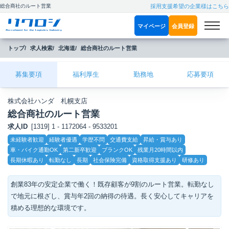
総合商社のルート営業
採用支援希望の企業様はこちら
マイページ
会員登録
トップ
求人検索
北海道
総合商社のルート営業
募集要項
福利厚生
勤務地
応募要項
株式会社ハンダ 札幌支店
総合商社のルート営業
求人ID
[1319] 1 - 1172064 - 9533201
こ
未経験者歓迎
経験者優遇
学歴不問
交通費支給
昇給・賞与あり
だ
車・バイク通勤OK
第二新卒歓迎
ブランクOK
残業月20時間以内
わ
り
長期休暇あり
転勤なし
長期
社会保険完備
資格取得支援あり
研修あり
創業83年の安定企業で働く！既存顧客が9割のルート営業。転勤なし
で地元に根ざし、賞与年2回の納得の待遇。長く安心してキャリアを
積める理想的な環境です。