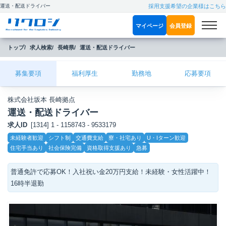
運送・配送ドライバー
採用支援希望の企業様はこちら
マイページ
会員登録
トップ
求人検索
長崎県
運送・配送ドライバー
募集要項
福利厚生
勤務地
応募要項
株式会社坂本 長崎拠点
運送・配送ドライバー
求人ID
[1314] 1 - 1158743 - 9533179
こ
未経験者歓迎
シフト制
交通費支給
寮・社宅あり
U・Iターン歓迎
だ
住宅手当あり
社会保険完備
資格取得支援あり
急募
わ
り
普通免許で応募OK！入社祝い金20万円支給！未経験・女性活躍中！
16時半退勤